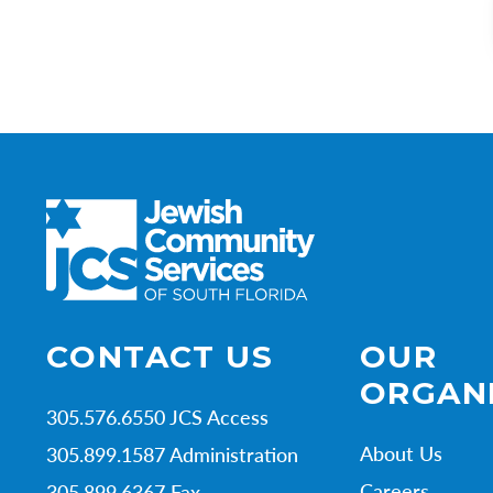
CONTACT US
OUR
ORGAN
305.576.6550 JCS Access
About Us
305.899.1587 Administration
Careers
305.899.6367 Fax