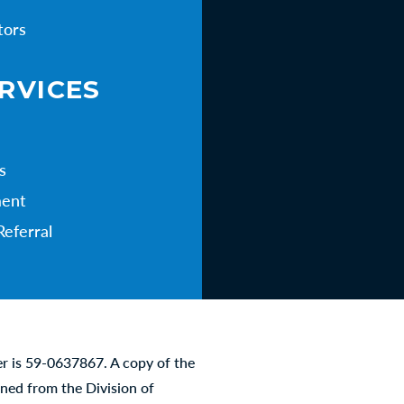
tors
RVICES
s
ent
Referral
er is 59-0637867. A copy of the
ined from the Division of