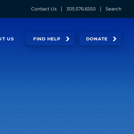
Contact Us
305.576.6550
Search
UT
US
FIND HELP
DONATE