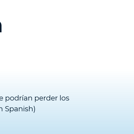
n
 podrían perder los
n Spanish)